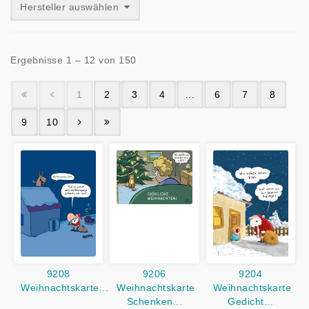
Hersteller auswählen
Ergebnisse 1 – 12 von 150
1
2
3
4
...
6
7
8
9
10
9208
9206
9204
Weihnachtskarte...
Weihnachtskarte
Weihnachtskarte
Schenken...
Gedicht...