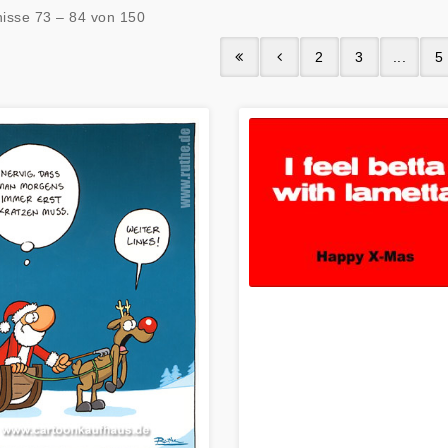
isse 73 – 84 von 150
2
3
...
5