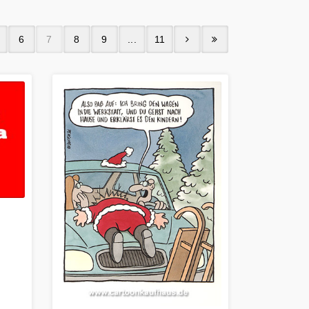
6
7
8
9
...
11