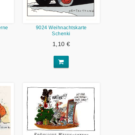
erne
9024 Weihnachtskarte
Schenki
1,10 €