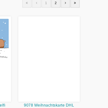
1
2
lfi
9078 Weihnachtskarte DHL