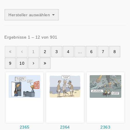
Hersteller auswählen
Ergebnisse 1 – 12 von 901
1
2
3
4
...
6
7
8
9
10
2365
2364
2363