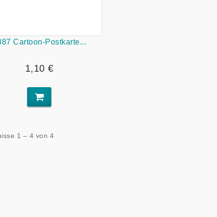
887 Cartoon-Postkarte...
1,10 €
isse 1 – 4 von 4