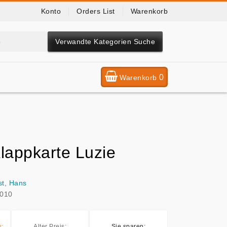
Konto
Orders List
Warenkorb
Verwandte Kategorien Suche
0
Warenkorb
lappkarte Luzie
st, Hans
010
s:
Alter Preis:
Sie sparen: