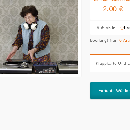
2,00 €
0
hr
Läuft ab in:
Beeilung! Nur
0 Arti
Klappkarte Und a
Variante Wähle