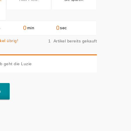
0
0
s
min
sec
kel übrig!
1
Artikel bereits gekauft
b geht die Luzie
n