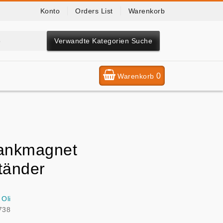
Konto
Orders List
Warenkorb
Verwandte Kategorien Suche
0
Warenkorb
ankmagnet
tänder
 Oli
738